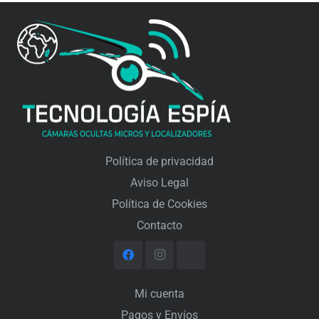
transparentes. Retira la pila cuando no lo estés usando
para evitar que se agote o cause daños al auricular. Si
no planeas utilizarlo durante un largo periodo, es
aconsejable no dejar la pila dentro, ya que podría afectar
el mecanismo. Es recomendable tener varias pilas
disponibles para practicar su uso antes de emplearlo en
situaciones importantes.
Política de privacidad
Si lo tienes conectado a un móvil, podrás ajustar el
volumen según lo necesites. No te preocupes por el
Aviso Legal
sonido externo, ya que el mini auricular está diseñado
Política de Cookies
para que el audio solo sea escuchado por quien lo lleva
Contacto
puesto.
Mi cuenta
Pagos y Envíos