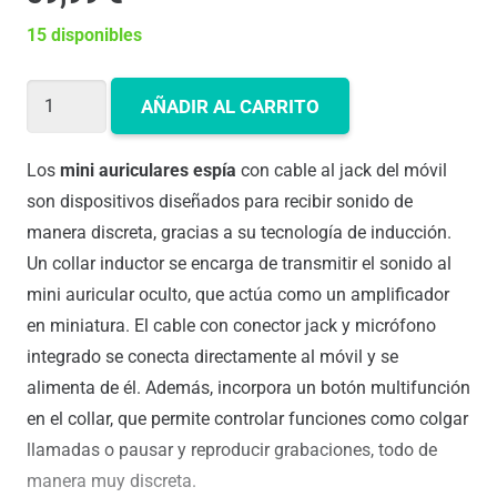
15 disponibles
Mini
AÑADIR AL CARRITO
Auricular
Espía
Los
mini auriculares espía
con cable al jack del móvil
Invisible
son dispositivos diseñados para recibir sonido de
con
manera discreta, gracias a su tecnología de inducción.
Collar
Un collar inductor se encarga de transmitir el sonido al
y
mini auricular oculto, que actúa como un amplificador
Micrófono
en miniatura. El cable con conector jack y micrófono
para
integrado se conecta directamente al móvil y se
Móvil
alimenta de él. Además, incorpora un botón multifunción
cantidad
en el collar, que permite controlar funciones como colgar
llamadas o pausar y reproducir grabaciones, todo de
manera muy discreta.