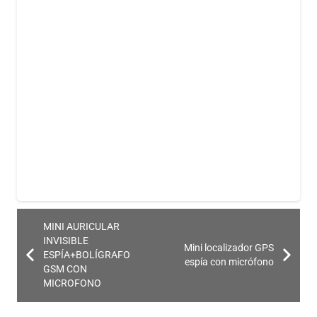
Para comenzar a usar un mini auricular, primero debes
desenroscar su tapa e introducir la pila con el polo
positivo hacia arriba. Enrosca la tapa con cuidado para
evitar dañar el dispositivo. Luego, coloca el collar o el
dispositivo inductor lo más cerca posible del auricular y
asegúrate de que el micrófono esté libre para captar bien
tu voz.
Al introducir el auricular en el oído, podrías escuchar un
leve ruido similar a una radio sin señal, que
desaparecerá al sincronizarse con el inductor. Es
recomendable realizar pruebas de sonido para
MINI AURICULAR
INVISIBLE
familiarizarse con el uso del auricular.
Mini localizador GPS
ESPÍA+BOLÍGRAFO
espía con micrófono
GSM CON
Cuando desees retirar el mini auricular, hazlo
MICROFONO
cuidadosamente con los dedos o unas pinzas