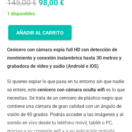
El
El
145,00
€
98,00
€
precio
precio
1 disponibles
original
actual
era:
es:
AÑADIR AL CARRITO
145,00 €.
98,00 €.
CENICERO
CON
Cenicero con cámara espía full HD con detección de
CAMARA
movimiento y conexión inalambrica hasta 30 metros y
OCULTA
grabadora de video y audio (Android e iOS)
GRABA
VIDEO
Si quieres espiar lo que pasa en tu entorno sin que nadie
Y
se entere, este
cenicero con cámara oculta wifi
es lo que
AUDIO
necesitas. Se trata de un cenicero de plástico negro que
INALAMBRICA
contiene una cámara de gran calidad con un ángulo de
EN
visión de 90 grados. Podrás acceder a las imágenes y al
SU
sonido en vivo desde tu teléfono móvil, tablet o PC,
MOVIL
gracias a su conexión wifi y a su aplicación gratuita.