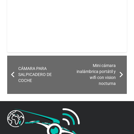
Incluye
1 x Cámara wifi oculta en cenicero
1 x cable USB cargador y de datos
1 x manual de usuario
Mini cámara
CÁMARA PARA
inalámbrica portátil y
SALPICADERO DE
wifi con vision
COCHE
nocturna