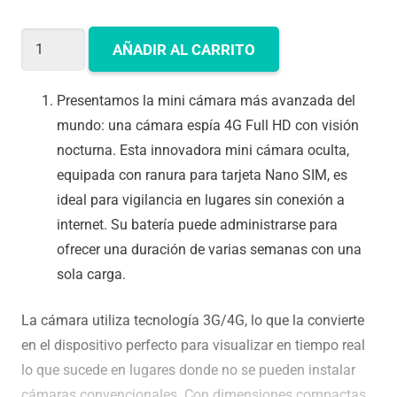
original
actual
era:
es:
MINI
AÑADIR AL CARRITO
99,90 €.
79,90 €.
CÁMARA
4G
Presentamos la mini cámara más avanzada del
CON
mundo: una cámara espía 4G Full HD con visión
TARJETA
nocturna. Esta innovadora mini cámara oculta,
SIM
equipada con ranura para tarjeta Nano SIM, es
VISIÓN
ideal para vigilancia en lugares sin conexión a
EN
internet. Su batería puede administrarse para
TIEMPO
ofrecer una duración de varias semanas con una
REAL
sola carga.
A
SU
La cámara utiliza tecnología 3G/4G, lo que la convierte
MOVIL
en el dispositivo perfecto para visualizar en tiempo real
cantidad
lo que sucede en lugares donde no se pueden instalar
cámaras convencionales. Con dimensiones compactas