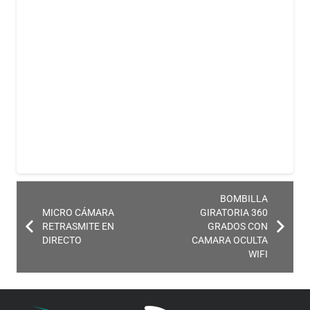
Además, incorpora micrófono y altavoz, permitiéndote
escuchar y enviar instrucciones de voz a través de la
cámara.
SENSOR DE MOVIMIENTO
La mini cámara 4G es capaz de detectar la presencia de
personas y comenzar a grabar de forma automática.
Cuando se activa este modo, recibirás notificaciones a
través de la aplicación móvil, alertándote de cualquier
movimiento en tu hogar o cerca de tu vehículo.
BOMBILLA
MICRO CÁMARA
GIRATORIA 360
RETRASMITE EN
GRADOS CON
Esta función ayuda a ahorrar batería y espacio en la
DIRECTO
CAMARA OCULTA
tarjeta micro SD. La configuración del modo de
WIFI
detección de movimiento se realiza fácilmente mediante
la aplicación en solo unos segundos.