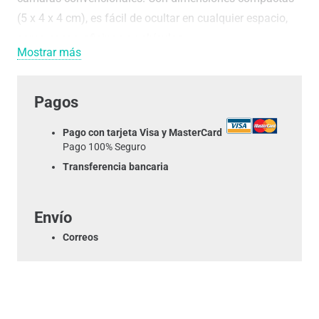
(5 x 4 x 4 cm), es fácil de ocultar en cualquier espacio,
como casas, oficinas o vehículos.
Mostrar más
Incorpora LED infrarrojos invisibles que permiten
capturar imágenes en completa oscuridad, siendo útil en
Pagos
condiciones de baja luminosidad. Además, incluye un
Pago con tarjeta Visa y MasterCard
soporte que permite colocarla en mesas, estanterías,
Pago 100% Seguro
paredes, o incluso en el salpicadero de vehículos, ideal
Transferencia bancaria
para motoristas, motos eléctricas y patinetes,
permitiendo orientarla según se necesite.
Envío
Es importante señalar que esta mini cámara está
Correos
diseñada para uso en interiores, por lo que no es
resistente al agua y no debe utilizarse en condiciones de
lluvia o humedad.