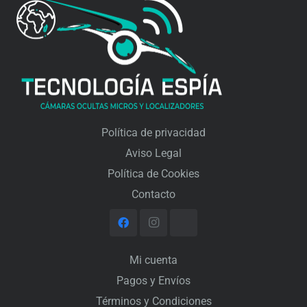
La cámara cuenta con un puerto USB para recargar la
batería. Mientras se carga, también puede captar
imágenes, por lo que es posible conectarle una batería
externa y mantenerla activa durante meses.
Características técnicas:
Política de privacidad
Aviso Legal
Resolución: 2 MP
Política de Cookies
Batería: 2600 mAh
Contacto
Conexión a internet: 3G/4G
Detección de movimiento y notificaciones push
Micrófono: sí
Mi cuenta
Altavoz: sí
Pagos y Envíos
Términos y Condiciones
Ángulo de la lente: 140º