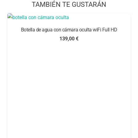
TAMBIÉN TE GUSTARÁN
Una de las principales inquietudes era si las cámaras 4G
podrían igualar la calidad de imagen de las cámaras Wi-
Fi, y los resultados son sorprendentes. Con una lente de
Botella de agua con cámara oculta wiFi Full HD
1080p, esta cámara captura imágenes en resolución Full
HD y cuenta con un ángulo de visión de 140º, lo que
139,00
€
permite cubrir una gran área y no perder detalle de lo que
ocurre.
Gracias a la tarjeta Nano SIM que se inserta en el
dispositivo, podrás ver en tiempo real a través de tu
teléfono móvil lo que captura la cámara. La aplicación
de visualización es gratuita y es compatible con
sistemas iOS y Android. También cuenta con una ranura
para insertar una tarjeta micro SD, lo que te permitirá
almacenar imágenes para visualizarlas más tarde.