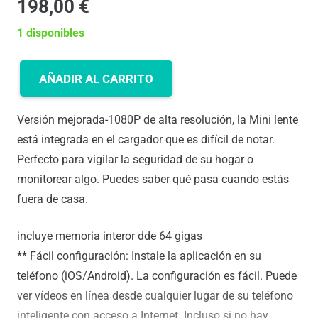
198,00
€
1 disponibles
AÑADIR AL CARRITO
HUMIDIFICADOR
DIFUSOR
Versión mejorada-1080P de alta resolución, la Mini lente
DE
está integrada en el cargador que es difícil de notar.
AROMATERAPIA
Perfecto para vigilar la seguridad de su hogar o
CON
monitorear algo. Puedes saber qué pasa cuando estás
OCULTA
fuera de casa.
CÁMARA
WIFI
incluye memoria interor dde 64 gigas
FULL
** Fácil configuración: Instale la aplicación en su
HD
teléfono (iOS/Android). La configuración es fácil. Puede
cantidad
ver vídeos en línea desde cualquier lugar de su teléfono
inteligente con acceso a Internet. Incluso si no hay