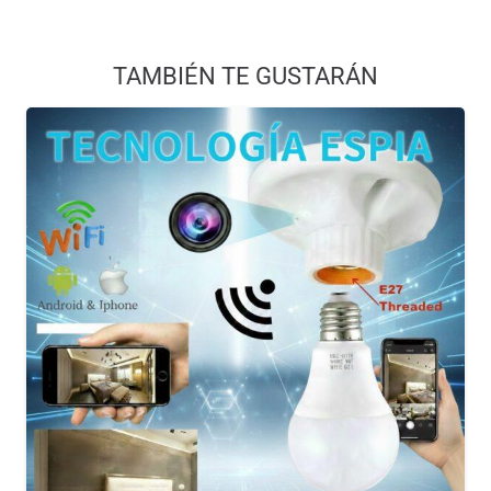
Mínimo iluminación 1LUX
Formato comprimido H.264
TAMBIÉN TE GUSTARÁN
Grabación de 5M2
Consumo 240MA/3,7 V
Temperatura de almacenamiento-20-80 grados
centígrados
Temperatura de funcionamiento de-10-60 grados
centígrados
Humedad de la operación 15-85% RH
Tipo de tarjeta de memoria tarjeta TF
Tarjeta de memoria de capacidad máxima de hasta
128GB
El Software reproductor de VLCPlayer/SMPlayer
Sistema operativo del ordenador Windows/Mac OS X
Sistema operativo de teléfono móvil Android/iOS