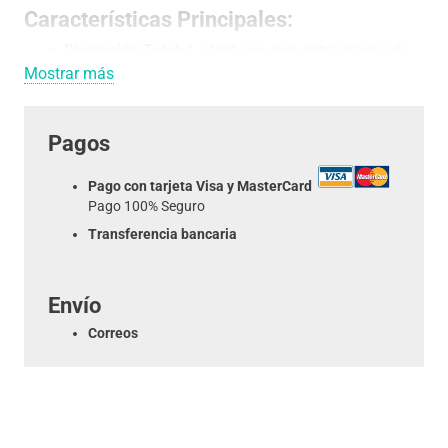
Características Principales:
Discreción Total:
La lente se encuentra integrada
Mostrar más
de forma casi invisible en la base del aplique,
haciendo que parezca un objeto común mientras
graba en tiempo real.
Pagos
🎥 Calidad de Imagen Full HD:
Permite capturar
Pago con tarjeta Visa y MasterCard
detalles con gran claridad, ideal para reconocer
Pago 100% Seguro
rostros y movimientos.
Transferencia bancaria
🌐 Conectividad WiFi y App Móvil:
Compatible con
Android e iOS. Observa lo que sucede desde
Envío
cualquier lugar a través de tu smartphone.
Correos
💡 Función Dual:
Funciona como un
portalámparas real compatible con bombillas
E27
,
manteniendo la iluminación habitual mientras
vigila.