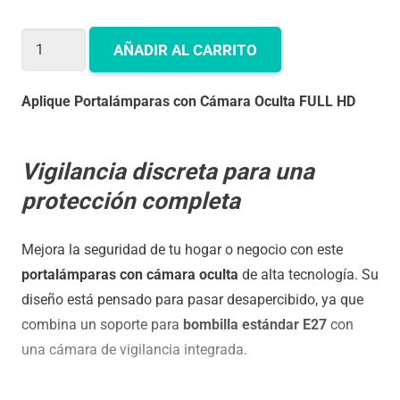
Aplique
AÑADIR AL CARRITO
Portalámparas
con
Aplique Portalámparas con Cámara Oculta FULL HD
Cámara
Oculta
wifi
Vigilancia discreta para una
en
protección completa
directo
cantidad
Mejora la seguridad de tu hogar o negocio con este
portalámparas con cámara oculta
de alta tecnología. Su
diseño está pensado para pasar desapercibido, ya que
combina un soporte para
bombilla estándar E27
con
una cámara de vigilancia integrada.