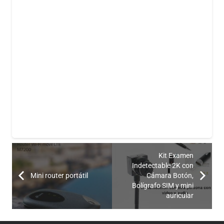
Uso Sugerido
Oficinas, dormitorios, salones
y comercios
La mejor seguridad es aquella que no se ve.
Con
nuestra tecnología espía, mantendrás el control total de
tus espacios sin alterar la estética ni levantar
sospechas.
Kit Examen
Indetectable 2K con
Mini router portátil
Cámara Botón,
Bolígrafo SIM y mini
auricular