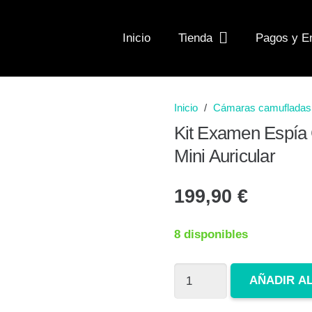
Inicio
Tienda
Pagos y E
Inicio
/
Cámaras camufladas
Kit Examen Espía
Mini Auricular
199,90
€
8 disponibles
Kit
AÑADIR A
Examen