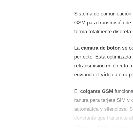
Espía
Cámara
Sistema de comunicación 
Botón
GSM para transmisión de v
con
forma totalmente discreta.
Audio
GSM
La
cámara de botón
se oc
y
perfecto. Está optimizada 
Mini
retransmisión en directo 
Auricular
enviando el vídeo a otra pe
cantidad
El
colgante GSM
funciona
ranura para tarjeta SIM y
automática y silenciosa. 
constante que transmite el
Además, integra un micróf