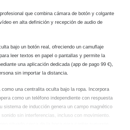
profesional que combina cámara de botón y colgante
ídeo en alta definición y recepción de audio de
ulta bajo un botón real, ofreciendo un camuflaje
para leer textos en papel o pantallas y permite la
mediante una aplicación dedicada (app de pago 99 €),
rsona sin importar la distancia.
 como una centralita oculta bajo la ropa. Incorpora
 opera como un teléfono independiente con respuesta
Su sistema de inducción genera un campo magnético
 sonido sin interferencias, incluso con movimiento.
ono situado cerca de la boca para captar susurros