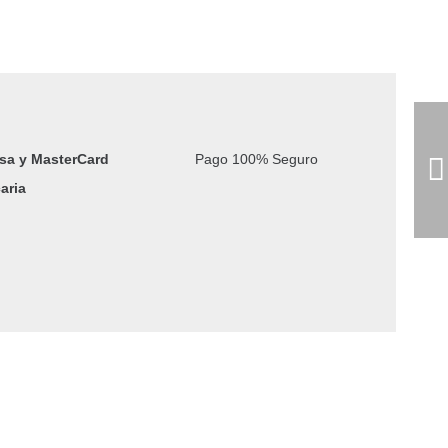
introduce en el canal auditivo, siendo totalmente
año y color. Funciona sin cables y recibe el audio de
 la inducción del colgante.
isa y MasterCard
Pago 100% Seguro
vídeo en tiempo real y recibir instrucciones por voz
aria
colgante descuelga automáticamente las llamadas
dio con gran nitidez.
SM:
alidad de audio al mantener una distancia fija con el
 necesidad de ajustar dispositivos