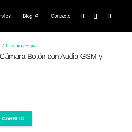
nvíos
Blog 🔎
Contacto
/
Cámaras Espía
 Cámara Botón con Audio GSM y
L CARRITO