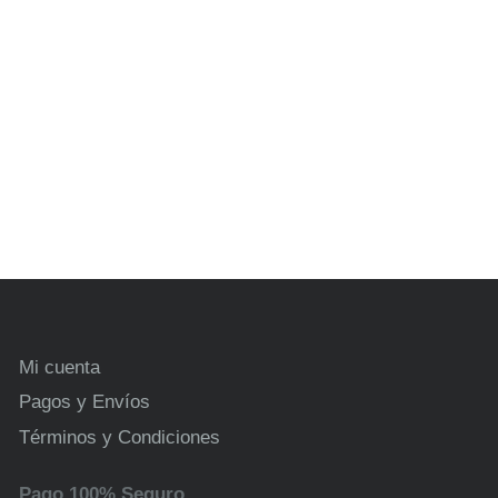
a ropa, evitando caídas o detección visual
Mi cuenta
Pagos y Envíos
Términos y Condiciones
Pago 100% Seguro