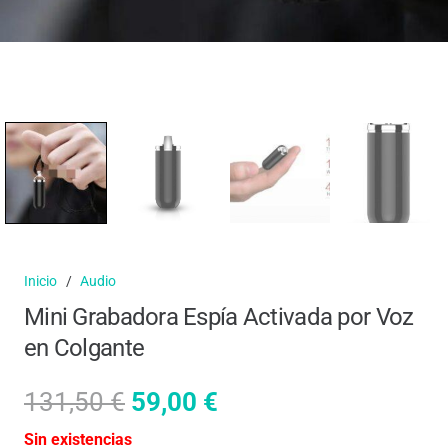
Inicio
/
Audio
Mini Grabadora Espía Activada por Voz
en Colgante
El
El
131,50
€
59,00
€
precio
precio
Sin existencias