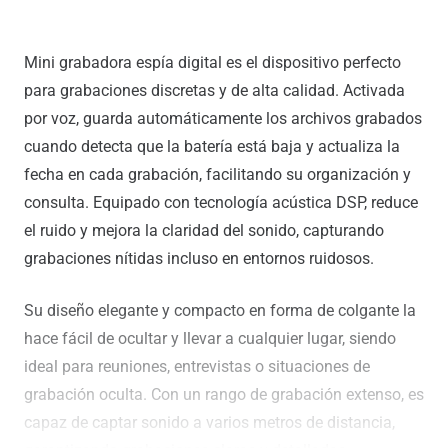
original
actual
era:
es:
131,50 €.
59,00 €.
Mini grabadora espía digital es el dispositivo perfecto
para grabaciones discretas y de alta calidad. Activada
por voz, guarda automáticamente los archivos grabados
cuando detecta que la batería está baja y actualiza la
fecha en cada grabación, facilitando su organización y
consulta. Equipado con tecnología acústica DSP, reduce
el ruido y mejora la claridad del sonido, capturando
grabaciones nítidas incluso en entornos ruidosos.
Su diseño elegante y compacto en forma de colgante la
hace fácil de ocultar y llevar a cualquier lugar, siendo
ideal para reuniones, entrevistas o situaciones de
grabación oculta. Con un rango de grabación extenso, es
capaz de captar sonido a varios metros de distancia,