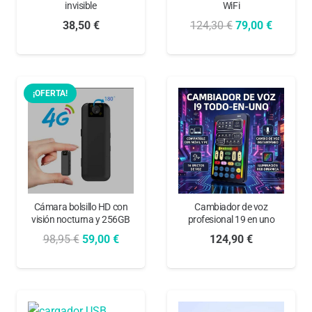
invisible
WiFi
El
El
38,50
€
124,30
€
79,00
€
precio
precio
original
actual
era:
es:
¡OFERTA!
124,30 €.
79,00 €.
Cámara bolsillo HD con
Cambiador de voz
visión nocturna y 256GB
profesional 19 en uno
El
El
98,95
€
59,00
€
124,90
€
precio
precio
original
actual
era:
es: