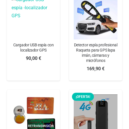
98,95 €.
59,00 €.
Cargador USB espía con
Detector espía profesional
localizador GPS
Raqueta para GPS lapa
imán, cámaras y
90,00
€
micrófonos
169,90
€
¡OFERTA!