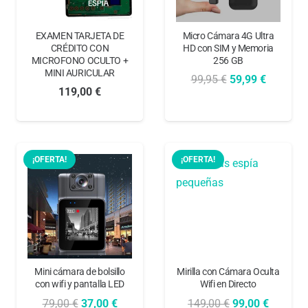
EXAMEN TARJETA DE
Micro Cámara 4G Ultra
CRÉDITO CON
HD con SIM y Memoria
MICROFONO OCULTO +
256 GB
MINI AURICULAR
El
El
99,95
€
59,99
€
119,00
€
precio
precio
original
actual
era:
es:
99,95 €.
59,99 €.
¡OFERTA!
¡OFERTA!
Mini cámara de bolsillo
Mirilla con Cámara Oculta
con wifi y pantalla LED
Wifi en Directo
El
El
El
El
79,00
€
37,00
€
149,00
€
99,00
€