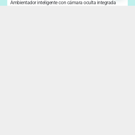
Ambientador inteligente con cámara oculta integrada
135,00
€
CARGAR MÁS
Política de privacidad